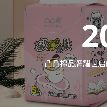
2
凸凸棉品牌耀世启