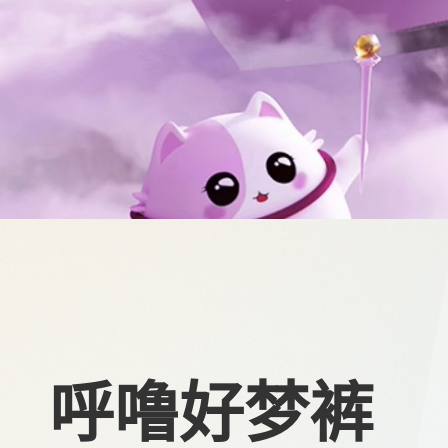
呼噜好梦裤