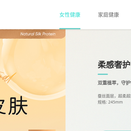
女性健康
家庭健康
柔感奢护
双重植萃，守护“
蚕丝面层，超柔超
规格: 245mm