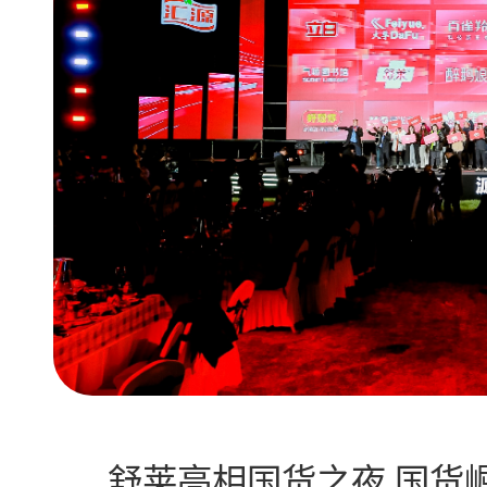
舒莱亮相国货之夜 国货